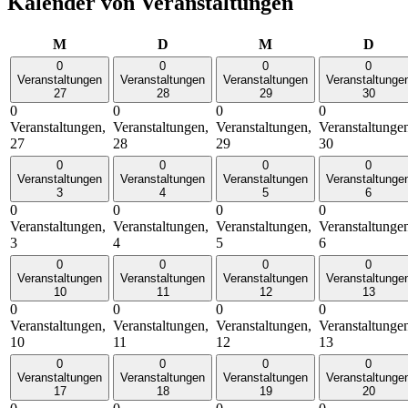
Kalender von Veranstaltungen
Montag
Dienstag
Mittwoch
Donn
M
D
M
D
0
0
0
0
Veranstaltungen
Veranstaltungen
Veranstaltungen
Veranstaltunge
27
28
29
30
0
0
0
0
Veranstaltungen,
Veranstaltungen,
Veranstaltungen,
Veranstaltunge
27
28
29
30
0
0
0
0
Veranstaltungen
Veranstaltungen
Veranstaltungen
Veranstaltunge
3
4
5
6
0
0
0
0
Veranstaltungen,
Veranstaltungen,
Veranstaltungen,
Veranstaltunge
3
4
5
6
0
0
0
0
Veranstaltungen
Veranstaltungen
Veranstaltungen
Veranstaltunge
10
11
12
13
0
0
0
0
Veranstaltungen,
Veranstaltungen,
Veranstaltungen,
Veranstaltunge
10
11
12
13
0
0
0
0
Veranstaltungen
Veranstaltungen
Veranstaltungen
Veranstaltunge
17
18
19
20