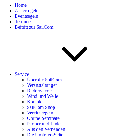
Home
Alstersegeln
Eventsegeln
Termine
Beitritt zur SailCom
Service
Über die SailCom
Veranstaltungen
Bildergalerie
Wind und Welle
Kontakt
SailCom Shop
Vereinsregeln
Online-Seminare
Partner und Links
Aus den Verbänden
Die Umfrage-Seite