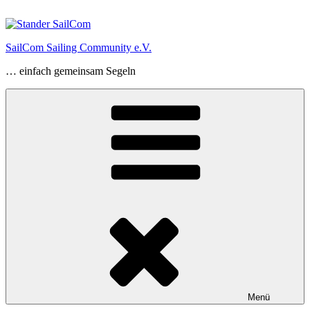
Zum
Inhalt
springen
SailCom Sailing Community e.V.
… einfach gemeinsam Segeln
Menü