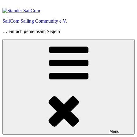
Zum
Inhalt
springen
SailCom Sailing Community e.V.
… einfach gemeinsam Segeln
Menü