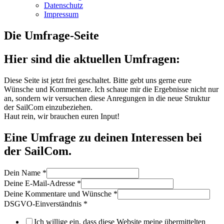
Datenschutz
Impressum
Die Umfrage-Seite
Hier sind die aktuellen Umfragen:
Diese Seite ist jetzt frei geschaltet. Bitte gebt uns gerne eure
Wünsche und Kommentare. Ich schaue mir die Ergebnisse nicht nur
an, sondern wir versuchen diese Anregungen in die neue Struktur
der SailCom einzubeziehen.
Haut rein, wir brauchen euren Input!
Eine Umfrage zu deinen Interessen bei
der SailCom.
Wünsche
Dein Name
*
Name
Deine E-Mail-Adresse
*
Deine
Deine Kommentare und Wünsche
*
DSGVO-Einverständnis
*
Ich willige ein, dass diese Website meine übermittelten