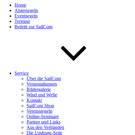
Home
Alstersegeln
Eventsegeln
Termine
Beitritt zur SailCom
Service
Über die SailCom
Veranstaltungen
Bildergalerie
Wind und Welle
Kontakt
SailCom Shop
Vereinsregeln
Online-Seminare
Partner und Links
Aus den Verbänden
Die Umfrage-Seite