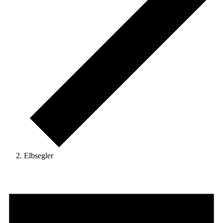
Elbsegler
Veranstaltungen
für
August
10,