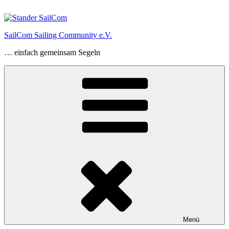
Zum
Inhalt
springen
SailCom Sailing Community e.V.
… einfach gemeinsam Segeln
Menü