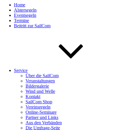
Home
Alstersegeln
Eventsegeln
Termine
Beitritt zur SailCom
Service
Über die SailCom
Veranstaltungen
Bildergalerie
Wind und Welle
Kontakt
SailCom Shop
Vereinsregeln
Online-Seminare
Partner und Links
Aus den Verbänden
Die Umfrage-Seite