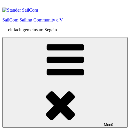
Zum
Inhalt
springen
SailCom Sailing Community e.V.
… einfach gemeinsam Segeln
Menü