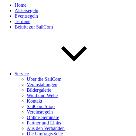
Home
Alstersegeln
Eventsegeln
Termine
Beitritt zur SailCom
Service
Über die SailCom
Veranstaltungen
Bildergalerie
Wind und Welle
Kontakt
SailCom Shop
Vereinsregeln
Online-Seminare
Partner und Links
Aus den Verbänden
Die Umfrage-Seite