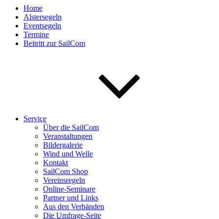
Home
Alstersegeln
Eventsegeln
Termine
Beitritt zur SailCom
Service
Über die SailCom
Veranstaltungen
Bildergalerie
Wind und Welle
Kontakt
SailCom Shop
Vereinsregeln
Online-Seminare
Partner und Links
Aus den Verbänden
Die Umfrage-Seite