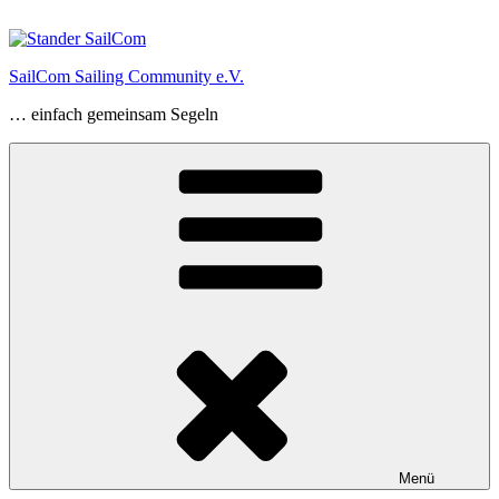
Zum
Inhalt
springen
SailCom Sailing Community e.V.
… einfach gemeinsam Segeln
Menü