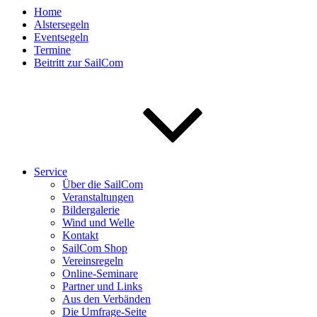
Home
Alstersegeln
Eventsegeln
Termine
Beitritt zur SailCom
Service
Über die SailCom
Veranstaltungen
Bildergalerie
Wind und Welle
Kontakt
SailCom Shop
Vereinsregeln
Online-Seminare
Partner und Links
Aus den Verbänden
Die Umfrage-Seite