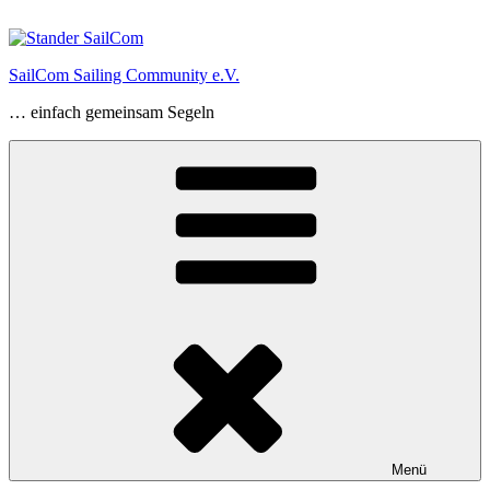
Zum
Inhalt
springen
SailCom Sailing Community e.V.
… einfach gemeinsam Segeln
Menü