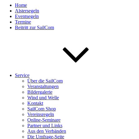
Home
Alstersegeln
Eventsegeln
Termine
Beitritt zur SailCom
Service
Über die SailCom
Veranstaltungen
Bildergalerie
Wind und Welle
Kontakt
SailCom Shop
Vereinsregeln
Online-Seminare
Partner und Links
Aus den Verbänden
Die Umfrage-Seite