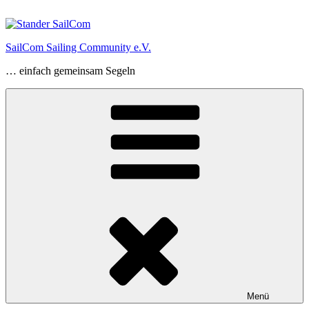
Zum
Inhalt
springen
SailCom Sailing Community e.V.
… einfach gemeinsam Segeln
Menü