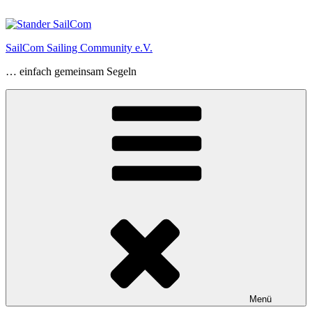
Zum
Inhalt
springen
SailCom Sailing Community e.V.
… einfach gemeinsam Segeln
Menü