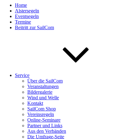
Home
Alstersegeln
Eventsegeln
Termine
Beitritt zur SailCom
Service
Über die SailCom
Veranstaltungen
Bildergalerie
Wind und Welle
Kontakt
SailCom Shop
Vereinsregeln
Online-Seminare
Partner und Links
Aus den Verbänden
Die Umfrage-Seite