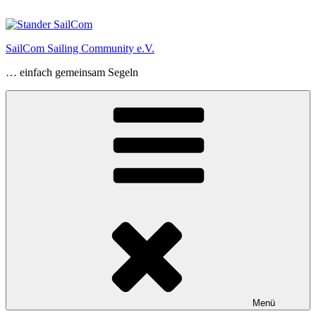
Zum
Inhalt
springen
SailCom Sailing Community e.V.
… einfach gemeinsam Segeln
Menü