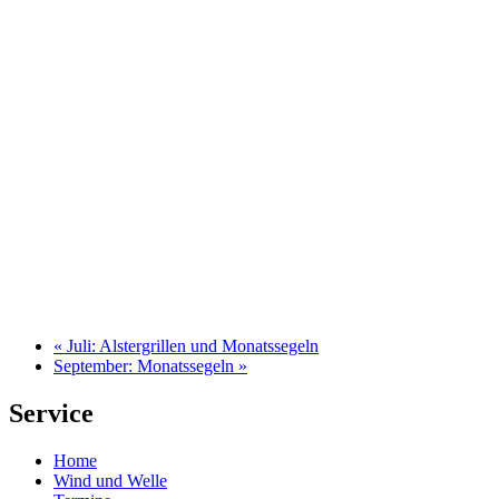
«
Juli: Alstergrillen und Monatssegeln
September: Monatssegeln
»
Service
Home
Wind und Welle