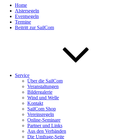
Home
Alstersegeln
Eventsegeln
Termine
Beitritt zur SailCom
Service
Über die SailCom
Veranstaltungen
Bildergalerie
Wind und Welle
Kontakt
SailCom Shop
Vereinsregeln
Online-Seminare
Partner und Links
Aus den Verbänden
Die Umfrage-Seite